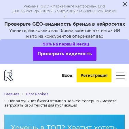
Реклама. ООО «Маркетинг-Платформа». Erid:
CQH36pWzJqVG38MGTYn61pxoB8xj3TeZZmUB5RW8c1b9M
k
Проверьте GEO-видимость бренда в нейросетях
Узнайте, насколько ваш бренд заметен в ответах ИИ
и кто из конкурентов опережает вас
Что это значит для вас?
−50% на первый месяц
Как загрузить свой текст?
Проверить видимость
Вход
Регистрация
Главная
Блог Rookee
Новая функция биржи отзывов Rookee: теперь вы можете
загружать свои тексты для публикации
Хочешь в ТОП? Хватит хотеть,