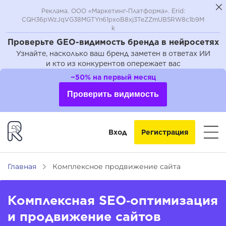
Реклама. ООО «Маркетинг-Платформа». Erid:
CQH36pWzJqVG38MGTYn61pxoB8xj3TeZZmUB5RW8c1b9M
k
Проверьте GEO-видимость бренда в нейросетях
Узнайте, насколько ваш бренд заметен в ответах ИИ
и кто из конкурентов опережает вас
−50% на первый месяц
Проверить видимость
Вход
Регистрация
Главная
Комплексное продвижение сайта
Комплексная SEO‑оптимизация
и продвижение сайтов