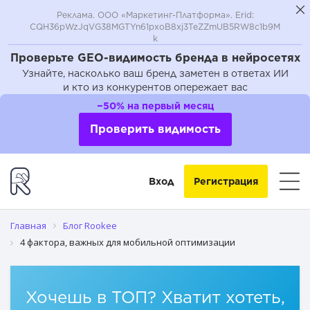
Реклама. ООО «Маркетинг-Платформа». Erid:
CQH36pWzJqVG38MGTYn61pxoB8xj3TeZZmUB5RW8c1b9M
k
Проверьте GEO-видимость бренда в нейросетях
Узнайте, насколько ваш бренд заметен в ответах ИИ
и кто из конкурентов опережает вас
4 причины, почему сайту нужна мобильная оптимизация
−50% на первый месяц
Как оптимизировать сайт для мобильных устройств
Проверить видимость
Что еще?
Вход
Регистрация
Главная
Блог Rookee
4 фактора, важных для мобильной оптимизации
Хочешь в ТОП? Хватит хотеть,