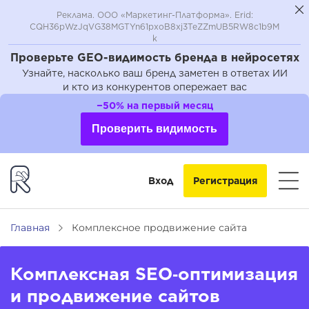
Реклама. ООО «Маркетинг-Платформа». Erid:
CQH36pWzJqVG38MGTYn61pxoB8xj3TeZZmUB5RW8c1b9M
k
Проверьте GEO-видимость бренда в нейросетях
Узнайте, насколько ваш бренд заметен в ответах ИИ
и кто из конкурентов опережает вас
−50% на первый месяц
Проверить видимость
Вход
Регистрация
Главная
Комплексное продвижение сайта
Комплексная SEO‑оптимизация
и продвижение сайтов