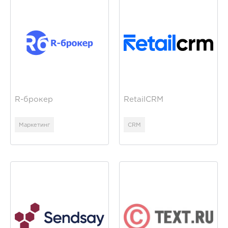
R-брокер
RetailCRM
Маркетинг
CRM