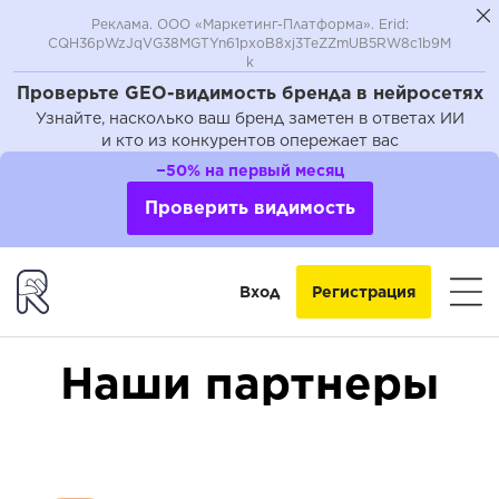
Реклама. ООО «Маркетинг-Платформа». Erid:
CQH36pWzJqVG38MGTYn61pxoB8xj3TeZZmUB5RW8c1b9M
k
Проверьте GEO-видимость бренда в нейросетях
Узнайте, насколько ваш бренд заметен в ответах ИИ
и кто из конкурентов опережает вас
−50% на первый месяц
Проверить видимость
Вход
Регистрация
Наши партнеры