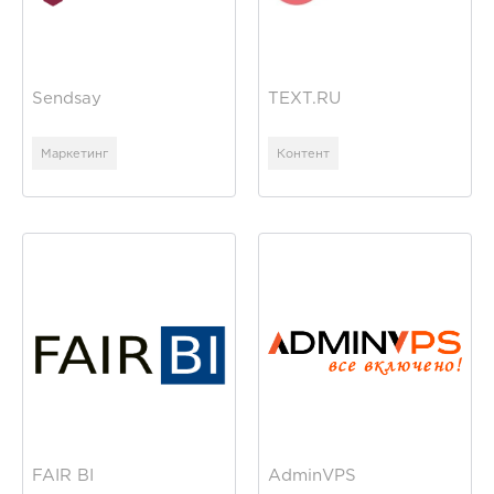
Sendsay
TEXT.RU
Маркетинг
Контент
FAIR BI
AdminVPS