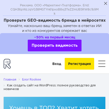
Реклама. ООО «Маркетинг-Платформа». Erid:
CQH36pWzJqVG38MGTYn61pxoB8xj3TeZZmUB5RW8c1b9M
k
Проверьте GEO-видимость бренда в нейросетях
Узнайте, насколько ваш бренд заметен в ответах ИИ
и кто из конкурентов опережает вас
Почему выбирают WordPress
−50% на первый месяц
Шаг 1. Хостинг и домен
Проверить видимость
Шаг 2. Самостоятельная установка WordPress
Вход
Регистрация
Шаг 3. Выбор темы
Шаг 4. Настройка темы и сайта
Главная
Блог Rookee
Как создать сайт на WordPress: полное руководство для
новичков
Шаг 5. Используем плагины для комфортной и
безопасной работы
Шаг 6. Как работать с сервисами аналитики в WordPress
Хочешь в ТОП? Хватит хотеть,