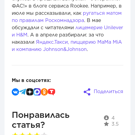
ФАС!» в блоге сервиса Rookee. Например, в
июле мы рассказывали, как
ругаться матом
по правилам Роскомнадзора
. В мае
обсуждали с читателями
лицемерие Unilever
и H&M
. А в апреле разбирали: за что
наказали
Яндекс.Такси, пиццерию MaMa MiA
и компанию Johnson&Johnson
.
Мы в соцсетях:
Поделиться
Понравилась
4
статья?
3.5