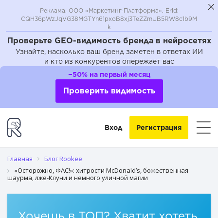
Реклама. ООО «Маркетинг-Платформа». Erid:
CQH36pWzJqVG38MGTYn61pxoB8xj3TeZZmUB5RW8c1b9M
k
Проверьте GEO-видимость бренда в нейросетях
Узнайте, насколько ваш бренд заметен в ответах ИИ
и кто из конкурентов опережает вас
Соус за полмиллиона
−50% на первый месяц
Фраза из контекста
Проверить видимость
Почти Голливуд
Вход
Регистрация
Магия и её последствия
Искушение шаурмой
Главная
Блог Rookee
«Осторожно, ФАС!»: хитрости McDonald’s, божественная
шаурма, лже-Клуни и немного уличной магии
Хочешь в ТОП? Хватит хотеть,