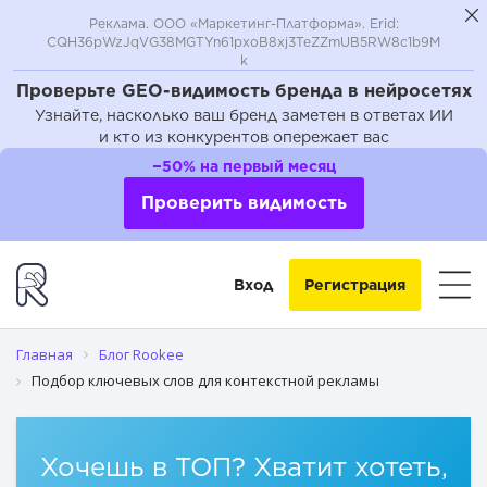
Реклама. ООО «Маркетинг-Платформа». Erid:
CQH36pWzJqVG38MGTYn61pxoB8xj3TeZZmUB5RW8c1b9M
k
Проверьте GEO-видимость бренда в нейросетях
Узнайте, насколько ваш бренд заметен в ответах ИИ
и кто из конкурентов опережает вас
Важность подбора ключевых слов
−50% на первый месяц
Сбор основы семантического ядра
Проверить видимость
Сбор ключевых слов и минус-слова
Вход
Регистрация
Сортировка ключевых слов
Главная
Блог Rookee
Подбор ключевых слов для контекстной рекламы
Хочешь в ТОП? Хватит хотеть,