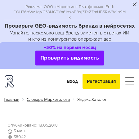
Реклама. ООО «Маркетинг-Платформа». Erid:
CQH36pWzJqVG38MGTYn61pxoB8xj3TeZZmUB5RW8c1b9M
k
Проверьте GEO-видимость бренда в нейросетях
Узнайте, насколько ваш бренд заметен в ответах ИИ
и кто из конкурентов опережает вас
−50% на первый месяц
Проверить видимость
Вход
Регистрация
Главная
Словарь Маркетолога
Яндекс.Каталог
Опубликовано: 18.05.2018
3 мин.
38042