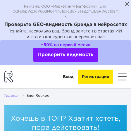
Реклама. ООО «Маркетинг-Платформа». Erid:
CQH36pWzJqVG38MGTYn61pxoB8xj3TeZZmUB5RW8c1b9M
k
Проверьте GEO-видимость бренда в нейросетях
Узнайте, насколько ваш бренд заметен в ответах ИИ
и кто из конкурентов опережает вас
−50% на первый месяц
Проверить видимость
Вход
Регистрация
Главная
Блог Rookee
Хочешь в ТОП? Хватит хотеть,
пора действовать!