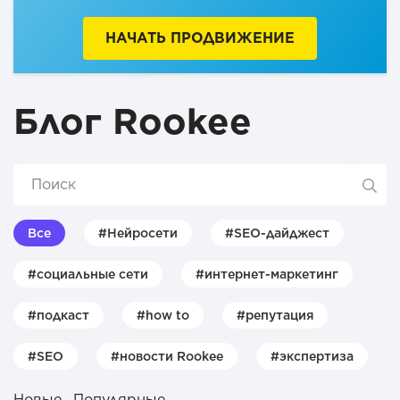
НАЧАТЬ ПРОДВИЖЕНИЕ
Блог Rookee
Все
#Нейросети
#SEO-дайджест
#социальные сети
#интернет-маркетинг
#подкаст
#how to
#репутация
#SEO
#новости Rookee
#экспертиза
Новые
Популярные