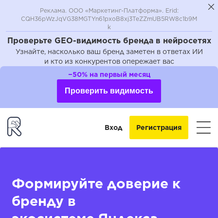
Реклама. ООО «Маркетинг-Платформа». Erid:
CQH36pWzJqVG38MGTYn61pxoB8xj3TeZZmUB5RW8c1b9M
k
Проверьте GEO-видимость бренда в нейросетях
Узнайте, насколько ваш бренд заметен в ответах ИИ
и кто из конкурентов опережает вас
−50% на первый месяц
Проверить видимость
Вход
Регистрация
Формируйте доверие к
бренду в