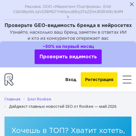
Реклама. ООО «Маркетинг-Платформа». Erid:
CQH36pWzJqVG38MGTYn61pxoB8xj3TeZZmUB5RW8c1b9M
k
Проверьте GEO-видимость бренда в нейросетях
Узнайте, насколько ваш бренд заметен в ответах ИИ
и кто из конкурентов опережает вас
Google представил крупнейшее обновление поиска за
−50% на первый месяц
25 лет
Проверить видимость
VK Реклама представила «Креативную студию» на базе
ИИ
Вход
Регистрация
Яндекс доработал Мастер отчетов
Wildberries запустил ИИ‑помощника для селлеров
Главная
Блог Rookee
Дайджест главных новостей SEO от Rookee — май 2026
Яндекс Метрика расширила возможности анализа
воронок
Хочешь в ТОП? Хватит хотеть,
VK Tech выпустил AI Researcher для ускоренной
аналитики