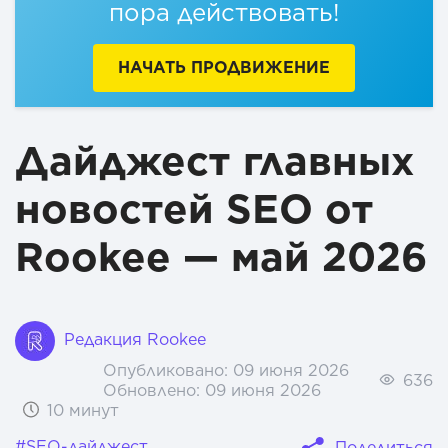
пора действовать!
Яндекс выпустил нейросеть для бизнеса Alice AI LLM
Flash
НАЧАТЬ ПРОДВИЖЕНИЕ
Дайджест главных
новостей SEO от
Rookee — май 2026
Редакция Rookee
Опубликовано:
09 июня 2026
636
Обновлено:
09 июня 2026
10 минут
#SEO-дайджест
Поделиться