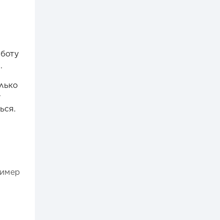
аботу
.
олько
у
ься.
ример