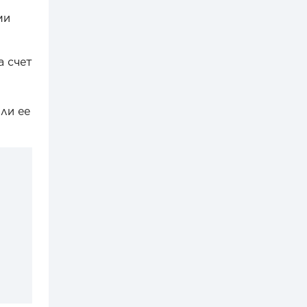
ми
а счет
ли ее