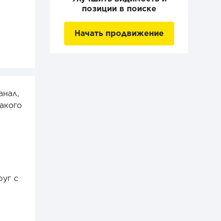
позиции в поиске
Начать продвижение
анал,
акого
руг с