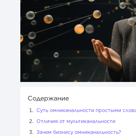
Содержание
Суть омниканальности простыми слов
Отличия от мультиканальности
Зачем бизнесу омниканальность?