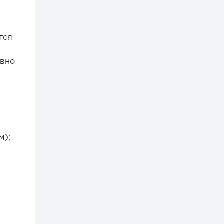
тся
ивно
м);