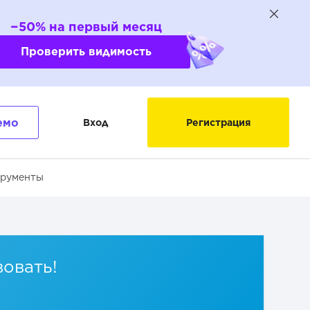
−50% на первый месяц
Проверить видимость
емо
Вход
Регистрация
трументы
вовать!