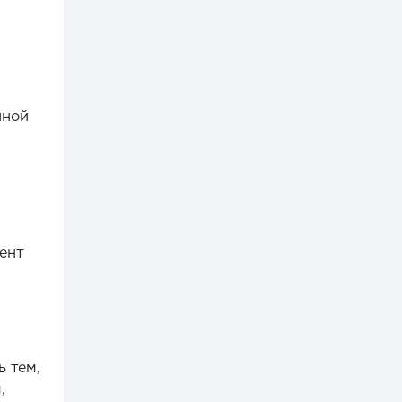
иной
ент
 тем,
,