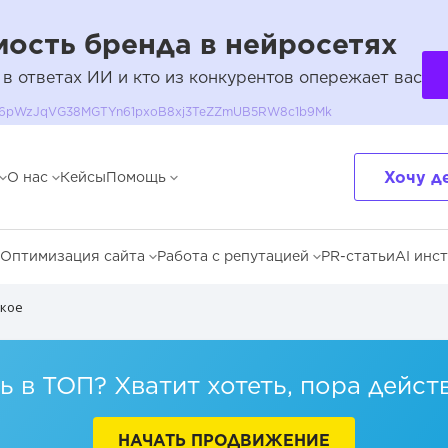
ость бренда в нейросетях
 в ответах ИИ и кто из конкурентов опережает вас
QH36pWzJqVG38MGTYn61pxoB8xj3TeZZmUB5RW8c1b9Mk
Хочу д
О нас
Кейсы
Помощь
Оптимизация сайта
Работа с репутацией
PR-статьи
AI инс
акое
 в ТОП? Хватит хотеть, пора дейст
НАЧАТЬ ПРОДВИЖЕНИЕ