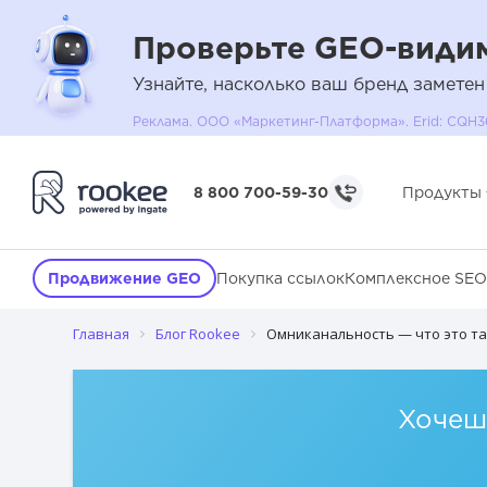
Проверьте GEO-видим
Узнайте, насколько ваш бренд заметен
Реклама. ООО «Маркетинг-Платформа». Erid: C
Суть омниканальности простыми словами
8 800 700-59-30
Продукты
Отличия от мультиканальности
Зачем бизнесу омниканальность?
Продвижение GEO
Покупка ссылок
Комплексное SEO
Примеры омниканальности
Главная
Блог Rookee
Омниканальность — что это т
Как внедрить омниканальность?
Резюме
Хочешь