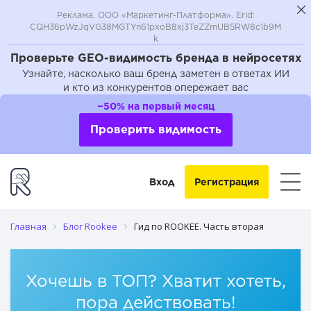
Реклама. ООО «Маркетинг-Платформа». Erid:
CQH36pWzJqVG38MGTYn61pxoB8xj3TeZZmUB5RW8c1b9M
k
Проверьте GEO-видимость бренда в нейросетях
Узнайте, насколько ваш бренд заметен в ответах ИИ
и кто из конкурентов опережает вас
−50% на первый месяц
Проверить видимость
Вход
Регистрация
Главная
Блог Rookee
Гид по ROOKEE. Часть вторая
Хочешь в ТОП? Хватит хотеть,
пора действовать!