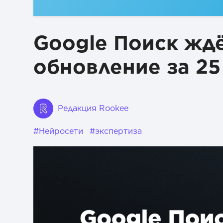
Google Поиск жд
обновление за 25
Редакция Rookee
#Нейросети
#экспертиза