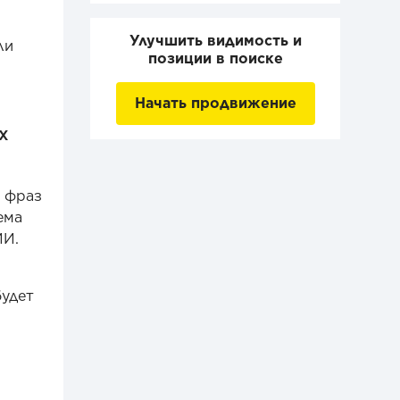
Улучшить видимость и
ли
позиции в поиске
Начать продвижение
х
х фраз
ема
ИИ.
будет