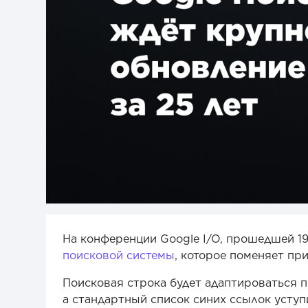
На конференции Google I/O, прошедшей 1
поисковой системы
, которое поменяет п
Поисковая строка будет адаптироваться 
а стандартный список синих ссылок усту