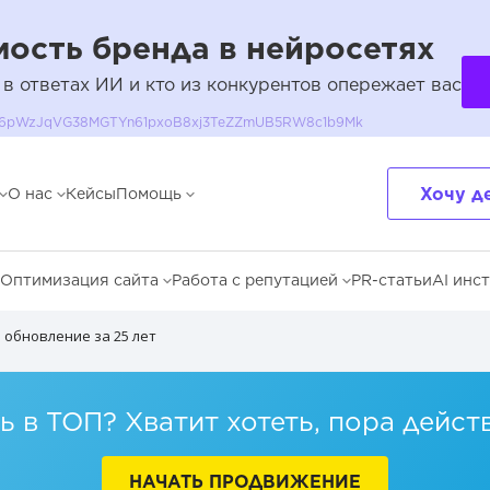
ость бренда в нейросетях
 в ответах ИИ и кто из конкурентов опережает вас
QH36pWzJqVG38MGTYn61pxoB8xj3TeZZmUB5RW8c1b9Mk
Хочу д
О нас
Кейсы
Помощь
Оптимизация сайта
Работа с репутацией
PR-статьи
AI инс
 обновление за 25 лет
 в ТОП? Хватит хотеть, пора дейст
НАЧАТЬ ПРОДВИЖЕНИЕ