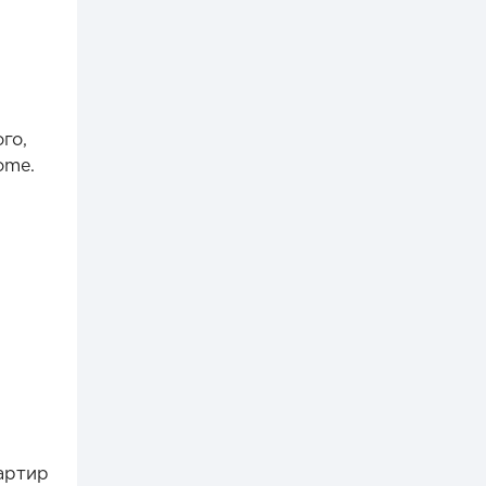
го,
ome.
в
.
артир