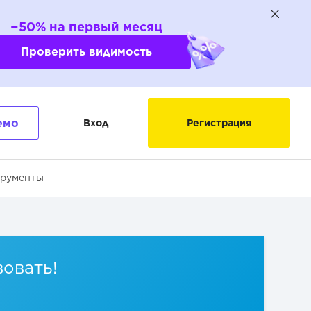
−50% на первый месяц
Проверить видимость
емо
Вход
Регистрация
трументы
вовать!