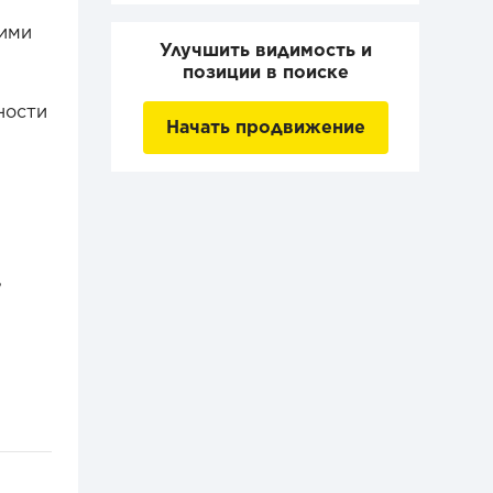
щими
Улучшить видимость и
позиции в поиске
ности
Начать продвижение
,