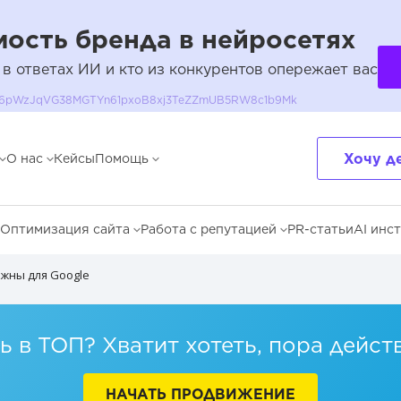
ость бренда в нейросетях
 в ответах ИИ и кто из конкурентов опережает вас
QH36pWzJqVG38MGTYn61pxoB8xj3TeZZmUB5RW8c1b9Mk
Хочу д
О нас
Кейсы
Помощь
Оптимизация сайта
Работа с репутацией
PR-статьи
AI инс
ажны для Google
 в ТОП? Хватит хотеть, пора дейст
НАЧАТЬ ПРОДВИЖЕНИЕ