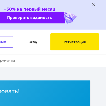
−50% на первый месяц
Проверить видимость
емо
Вход
Регистрация
трументы
вовать!