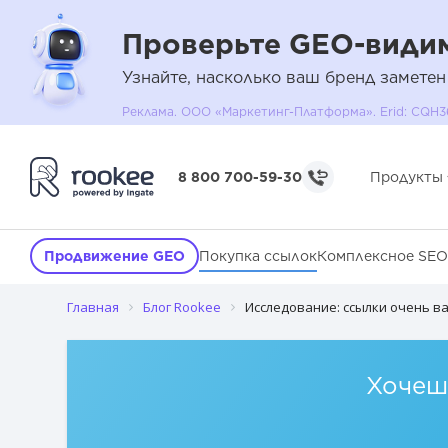
Проверьте GEO-видим
Узнайте, насколько ваш бренд заметен
Реклама. ООО «Маркетинг-Платформа». Erid: C
8 800 700-59-30
Продукты
Продвижение GEO
Покупка ссылок
Комплексное SEO
Главная
Блог Rookee
Исследование: ссылки очень в
Хочешь