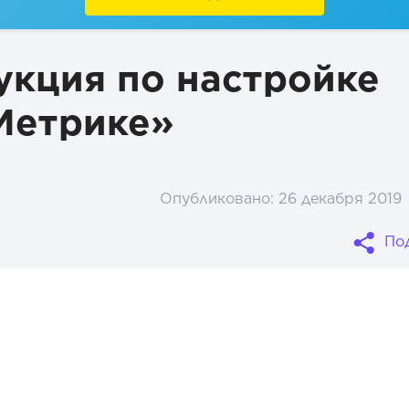
тов
укция по настройке
.Метрике»
Опубликовано:
26 декабря 2019
По