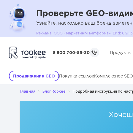
Проверьте GEO-видим
Узнайте, насколько ваш бренд заметен
Реклама. ООО «Маркетинг-Платформа». Erid: C
Какими могут быть цели в «Метрике»
8 800 700-59-30
Продукты
Количество просмотров
Посещение страниц
Продвижение GEO
Покупка ссылок
Комплексное SEO
JavaScript-событие
Главная
Блог Rookee
Подробная инструкция по наст
Составная цель
Как проверить работу целей
Хочешь
Интересные практики использования целей