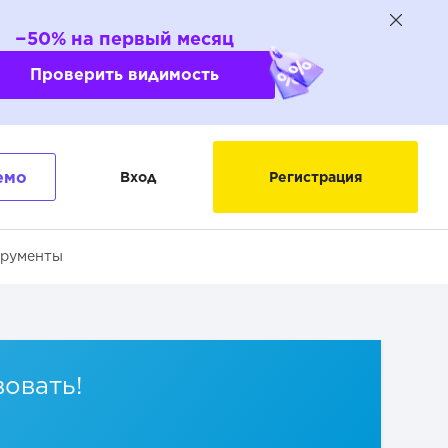
−50% на первый месяц
Проверить видимость
емо
Вход
Регистрация
трументы
вовать!