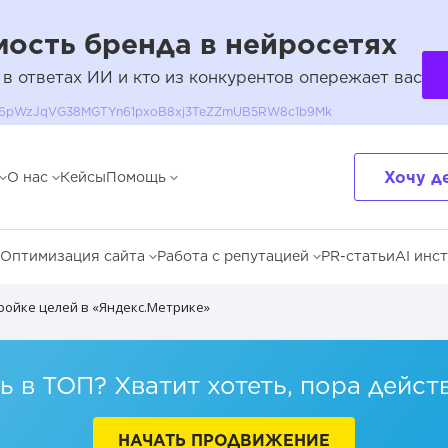
ость бренда в нейросетях
 в ответах ИИ и кто из конкурентов опережает вас
QH36pWzJqVG38MGTYn61pxoB8xj3TeZZmUB5RW8c1b9Mk
Хочу д
О нас
Кейсы
Помощь
Оптимизация сайта
Работа с репутацией
PR-статьи
AI инс
ройке целей в «Яндекс.Метрике»
 в ТОП? Хватит хотеть, пора дейст
НАЧАТЬ ПРОДВИЖЕНИЕ