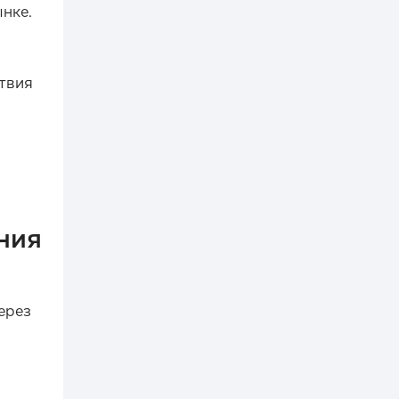
нке.
твия
ния
ерез