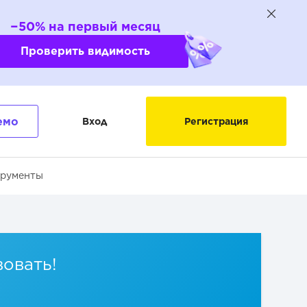
−50% на первый месяц
Проверить видимость
емо
Вход
Регистрация
трументы
вовать!