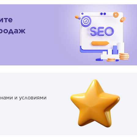
ите
продаж
енами и условиями