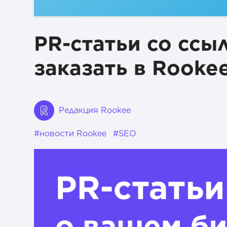
PR-статьи со ссы
заказать в Rooke
Редакция Rookee
#новости Rookee
#SEO