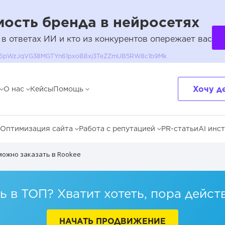
ость бренда в нейросетях
 в ответах ИИ и кто из конкурентов опережает вас
QH36pWzJqVG38MGTYn61pxoB8xj3TeZZmUB5RW8c1b9Mk
Хочу д
О нас
Кейсы
Помощь
PR
SEO
Оптимизация сайта
Работа с репутацией
PR-статьи
AI инс
можно заказать в Rookee
 в ТОП? Хватит хотеть, пора дейст
НАЧАТЬ ПРОДВИЖЕНИЕ