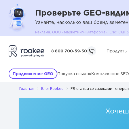
Проверьте GEO-видим
Узнайте, насколько ваш бренд заметен
Реклама. ООО «Маркетинг-Платформа». Erid: C
Что дают PR-статьи
8 800 700-59-30
Продукты
Как размещение статьи помогает бизнесу с точки зрения 
Как размещение статьи помогает бизнесу с точки зрения 
Продвижение GEO
Покупка ссылок
Комплексное SEO
Возможности Rookee
Главная
Блог Rookee
PR-статьи со ссылками теперь 
Кейсы Rookee
Хочешь