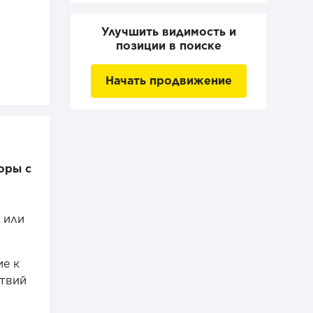
Улучшить видимость и
позиции в поиске
Начать продвижение
оры с
 или
ие к
ствий