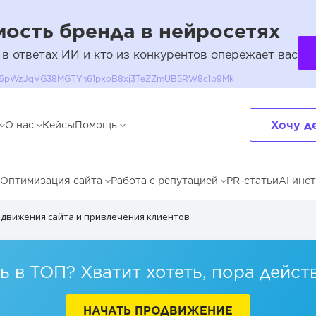
ость бренда в нейросетях
 в ответах ИИ и кто из конкурентов опережает вас
QH36pWzJqVG38MGTYn61pxoB8xj3TeZZmUB5RW8c1b9Mk
аявок
Хочу д
О нас
Кейсы
Помощь
 только просмотры
Оптимизация сайта
Работа с репутацией
PR-статьи
AI инс
ко охваты, но и заявки
одвижения сайта и привлечения клиентов
сту трафика и клиентов
са
 в ТОП? Хватит хотеть, пора дейст
аще всего
НАЧАТЬ ПРОДВИЖЕНИЕ