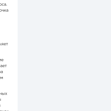
оса.
очка
ляет
ие
тает
за
ем
тных
ы
й