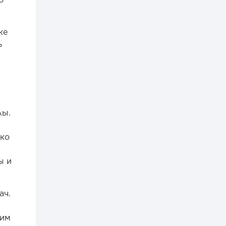
ке
ь
лы.
дко
ы и
ач.
щим