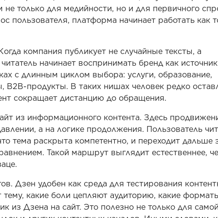
 не только для медийности, но и для первичного спр
ос пользователя, платформа начинает работать как т
огда компания публикует не случайные тексты, а
читатель начинает воспринимать бренд как источник
ках с длинным циклом выбора: услуги, образование,
, B2B-продукты. В таких нишах человек редко остав
тент сокращает дистанцию до обращения.
сайт из информационного контента. Здесь продвижен
давлении, а на логике продолжения. Пользователь чи
 что тема раскрыта компетентно, и переходит дальше 
сравнением. Такой маршрут выглядит естественнее, ч
аце.
тов. Дзен удобен как среда для тестирования контен
т тему, какие боли цепляют аудиторию, какие формат
к из Дзена на сайт. Это полезно не только для само