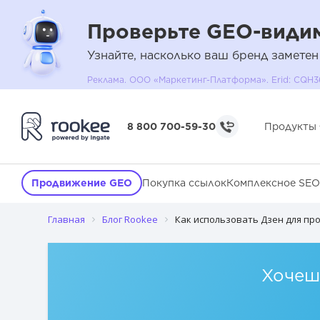
Проверьте GEO-видим
Узнайте, насколько ваш бренд заметен
Реклама. ООО «Маркетинг-Платформа». Erid: C
Почему Дзен может работать как канал роста трафика и з
8 800 700-59-30
Продукты
Какие задачи бизнеса Дзен закрывает лучше всего
Какой контент в Дзене приводит аудиторию на сайт, а не
Продвижение GEO
Покупка ссылок
Комплексное SEO
Как связать Дзен с сайтом так, чтобы он приводил не толь
Главная
Блог Rookee
Как использовать Дзен для пр
Какие ошибки продвижения в Дзен чаще всего мешают ро
Как оценивать результат работы Дзена для сайта и бизне
Хочешь
Какие вопросы о продвижении сайта через Дзен задают ч