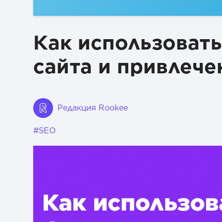
Какой вывод можно сделать о продвижении сайта через Д
Как использоват
сайта и привлече
Редакция Rookee
#SEO