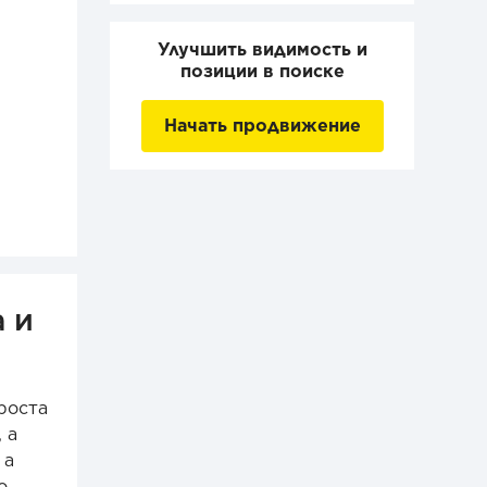
Улучшить видимость и
позиции в поиске
Начать продвижение
 и
роста
 а
 а
о