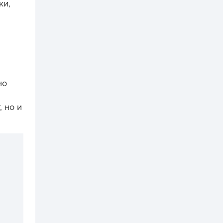
ки,
но
, но и