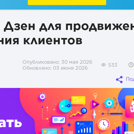
зен
ь Дзен для продвиже
ния клиентов
Опубликовано:
30 мая 2026
533
Обновлено:
03 июня 2026
По