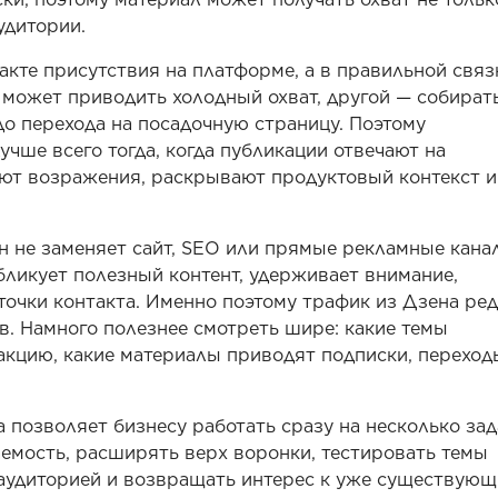
аудитории.
акте присутствия на платформе, а в правильной связ
л может приводить холодный охват, другой — собират
о перехода на посадочную страницу. Поэтому
чше всего тогда, когда публикации отвечают на
ют возражения, раскрывают продуктовый контекст и
н не заменяет сайт, SEO или прямые рекламные кана
убликует полезный контент, удерживает внимание,
точки контакта. Именно поэтому трафик из Дзена ре
ов. Намного полезнее смотреть шире: какие темы
кцию, какие материалы приводят подписки, переход
 позволяет бизнесу работать сразу на несколько зад
емость, расширять верх воронки, тестировать темы
й аудиторией и возвращать интерес к уже существую