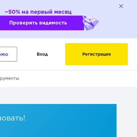
−50% на первый месяц
Проверить видимость
емо
Вход
Регистрация
трументы
вовать!