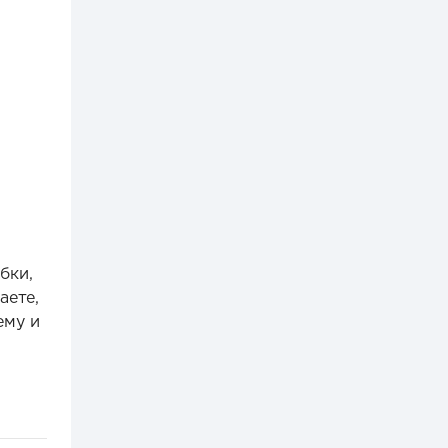
в
бки,
аете,
ему и