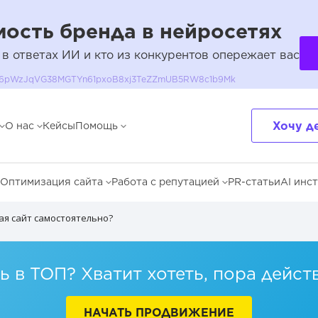
ость бренда в нейросетях
 в ответах ИИ и кто из конкурентов опережает вас
QH36pWzJqVG38MGTYn61pxoB8xj3TeZZmUB5RW8c1b9Mk
Хочу д
О нас
Кейсы
Помощь
Оптимизация сайта
Работа с репутацией
PR-статьи
AI инс
ая сайт самостоятельно?
 в ТОП? Хватит хотеть, пора дейст
НАЧАТЬ ПРОДВИЖЕНИЕ