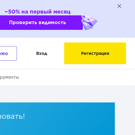
−50% на первый месяц
Проверить видимость
емо
Вход
Регистрация
трументы
вовать!