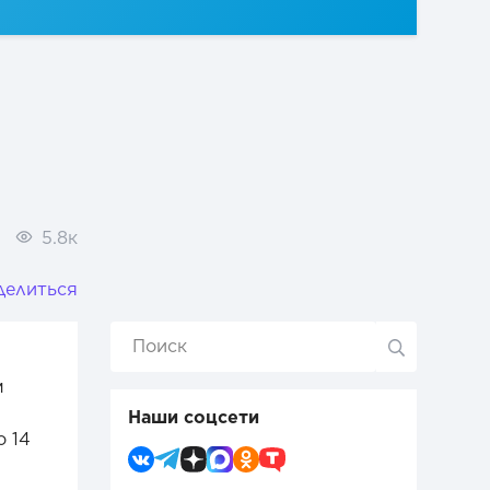
5.8к
делиться
м
Наши соцсети
о 14