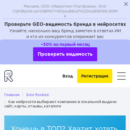
Реклама. ООО «Маркетинг-Платформа». Erid:
CQH36pWzJqVG38MGTYn61pxoB8xj3TeZZmUB5RW8c1b9M
k
Проверьте GEO-видимость бренда в нейросетях
Узнайте, насколько ваш бренд заметен в ответах ИИ
и кто из конкурентов опережает вас
Как нейросети формируют локальную выдачу?
−50% на первый месяц
Какую роль играет сайт в локальном AI-поиске?
Проверить видимость
Как карты влияют на выбор компании в локальной
выдаче?
Вход
Регистрация
Как отзывы влияют на выбор компании нейросетями?
Главная
Блог Rookee
Как каталоги и справочники помогают локальному
Как нейросети выбирают компанию в локальной выдаче:
бизнесу в AI-поиске?
сайт, карты, отзывы, каталоги
Как менялся локальный поиск после появления AI?
Хочешь в ТОП? Хватит хотеть,