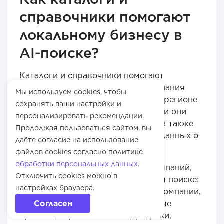
справочники помогают
локальному бизнесу в
AI-поиске?
Каталоги и справочники помогают
нейросетям подтвердить, что компания
Мы используем cookies, чтобы
реально работает в нужной нише, регионе
сохранять ваши настройки и
и категории. Для локальной выдачи они
персонализировать рекомендации.
дополняют сайт, карты и отзывы, а также
Продолжая пользоваться сайтом, вы
уменьшают риск противоречий в данных о
даёте согласие на использование
бизнесе.
файлов cookies согласно политике
обработки персональных данных
.
Каталоги особенно важны для компаний,
Отключить cookies можно в
которые конкурируют в локальном поиске:
настройках браузера.
медицинские центры, сервисные компании,
Согласен
магазины, салоны, образовательные
проекты, строительные подрядчики,