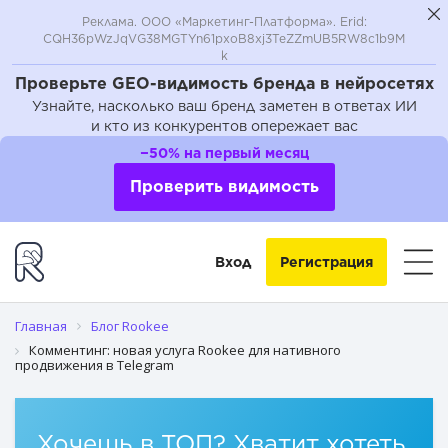
Реклама. ООО «Маркетинг-Платформа». Erid:
CQH36pWzJqVG38MGTYn61pxoB8xj3TeZZmUB5RW8c1b9M
k
Проверьте GEO-видимость бренда в нейросетях
Узнайте, насколько ваш бренд заметен в ответах ИИ
и кто из конкурентов опережает вас
−50% на первый месяц
Проверить видимость
Вход
Регистрация
Главная
Блог Rookee
Комментинг: новая услуга Rookee для нативного
продвижения в Telegram
Хочешь в ТОП? Хватит хотеть,