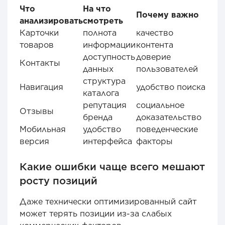
Что
На что
Почему важно
анализировать
смотреть
Карточки
полнота
качество
товаров
информации
контента
доступность
доверие
Контакты
данных
пользователей
структура
Навигация
удобство поиска
каталога
репутация
социальное
Отзывы
бренда
доказательство
Мобильная
удобство
поведенческие
версия
интерфейса
факторы
Какие ошибки чаще всего мешают
росту позиций
Даже технически оптимизированный сайт
может терять позиции из-за слабых