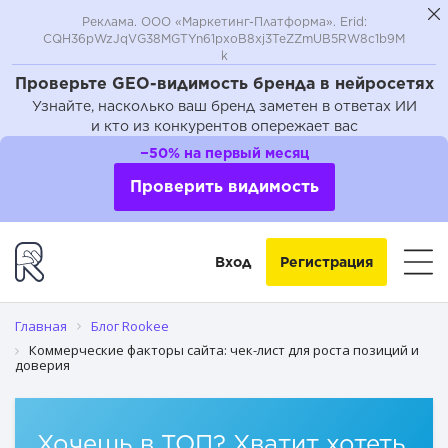
Реклама. ООО «Маркетинг-Платформа». Erid:
CQH36pWzJqVG38MGTYn61pxoB8xj3TeZZmUB5RW8c1b9M
k
Проверьте GEO-видимость бренда в нейросетях
Узнайте, насколько ваш бренд заметен в ответах ИИ
и кто из конкурентов опережает вас
Почему коммерческие факторы влияют на поисковое
−50% на первый месяц
продвижение (SEO) и доверие пользователей
Проверить видимость
Какие коммерческие факторы сильнее всего влияют на
позиции сайта
Вход
Регистрация
Чек-лист коммерческих факторов для роста позиций и
доверия
Главная
Блог Rookee
Как коммерческие факторы влияют на доверие Яндекса
Коммерческие факторы сайта: чек-лист для роста позиций и
и Google
доверия
Часто задаваемые вопросы о коммерческих факторах
сайта
Хочешь в ТОП? Хватит хотеть,