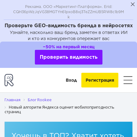
Реклама. ООО «Маркетинг-Платформа». Erid:
CQH36pWzJqVG38MGTYn61pxoB8xj3TeZZmUB5RW8c1b9M
k
Проверьте GEO-видимость бренда в нейросетях
Узнайте, насколько ваш бренд заметен в ответах ИИ
и кто из конкурентов опережает вас
−50% на первый месяц
Проверить видимость
Вход
Регистрация
Главная
Блог Rookee
Новый алгоритм Яндекса оценит мобилопригодность
страниц
Хочешь в ТОП? Хватит хотеть,