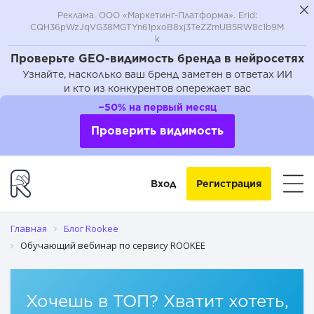
Реклама. ООО «Маркетинг-Платформа». Erid:
CQH36pWzJqVG38MGTYn61pxoB8xj3TeZZmUB5RW8c1b9M
k
Проверьте GEO-видимость бренда в нейросетях
Узнайте, насколько ваш бренд заметен в ответах ИИ
и кто из конкурентов опережает вас
−50% на первый месяц
Проверить видимость
Вход
Регистрация
Главная
Блог Rookee
Обучающий вебинар по сервису ROOKEE
Хочешь в ТОП? Хватит хотеть,