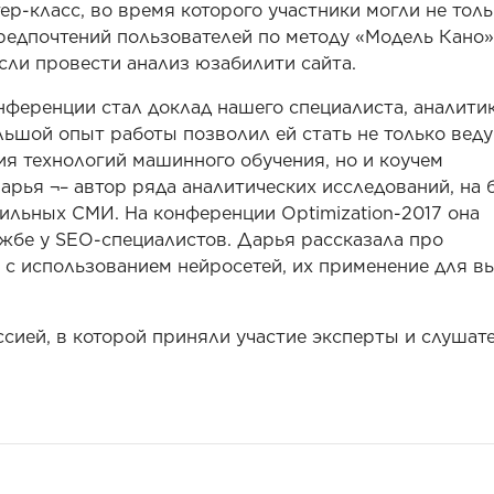
р-класс, во время которого участники могли не толь
редпочтений пользователей по методу «Модель Кано»,
сли провести анализ юзабилити сайта.
нференции стал доклад нашего специалиста, аналити
льшой опыт работы позволил ей стать не только вед
я технологий машинного обучения, но и коучем
рья ¬– автор ряда аналитических исследований, на 
ильных СМИ. На конференции Optimization-2017 она
жбе у SEO-специалистов. Дарья рассказала про
с использованием нейросетей, их применение для в
ией, в которой приняли участие эксперты и слушат