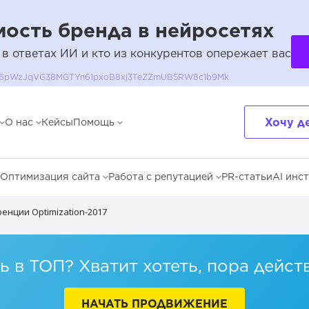
ость бренда в нейросетях
 в ответах ИИ и кто из конкурентов опережает вас
QH36pWzJqVG38MGTYn61pxoB8xj3TeZZmUB5RW8c1b9Mk
Хочу д
О нас
Кейсы
Помощь
Оптимизация сайта
Работа с репутацией
PR-статьи
AI инс
енции Optimization-2017
 в ТОП? Хватит хотеть, пора дейст
НАЧАТЬ ПРОДВИЖЕНИЕ