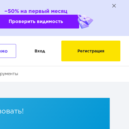
−50% на первый месяц
Проверить видимость
емо
Вход
Регистрация
трументы
вовать!