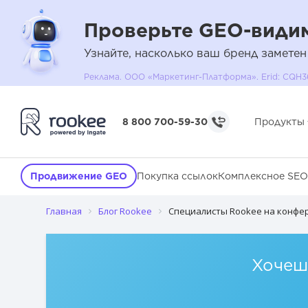
Проверьте GEO-видим
Узнайте, насколько ваш бренд заметен
Реклама. ООО «Маркетинг-Платформа». Erid: C
8 800 700-59-30
Продукты
Продвижение GEO
Покупка ссылок
Комплексное SEO
Главная
Блог Rookee
Специалисты Rookee на конфер
Хочешь