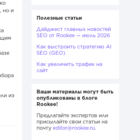
ко
 но и
Полезные статьи
Дайджест главных новостей
ка
SEO от Rookee — июль 2026
ущим
Как выстроить стратегию AI
базе
SEO (GEO)
Как увеличить трафик на
сайт
ыбора
Ваши материалы могут быть
ели из
опубликованы в блоге
Rookee!
Предлагайте экспертов или
присылайте свои статьи на
почту
editor@rookee.ru
.