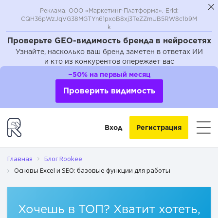
Реклама. ООО «Маркетинг-Платформа». Erid:
CQH36pWzJqVG38MGTYn61pxoB8xj3TeZZmUB5RW8c1b9M
k
Проверьте GEO-видимость бренда в нейросетях
Узнайте, насколько ваш бренд заметен в ответах ИИ
и кто из конкурентов опережает вас
Исходный файл
−50% на первый месяц
Работа с таблицами
Проверить видимость
Сортировка по любому полю
Вход
Регистрация
Выделение дублей или уникальных значений
Удаление повторяющихся значений
Главная
Блог Rookee
Основы Excel и SEO: базовые функции для работы
Выделение цветом значений в диапазоне
Поиск запросов с заданным словом
Хочешь в ТОП? Хватит хотеть,