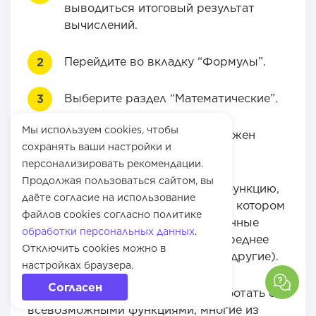
выводиться итоговый результат
вычислений.
Перейдите во вкладку “Формулы”.
Выберите раздел “Математические”.
Мы используем cookies, чтобы
В выпадающем меню вам нужен
сохранять ваши настройки и
пункт “Вставить функцию…”.
персонализировать рекомендации.
Продолжая пользоваться сайтом, вы
Выбрав из списка нужную функцию,
даёте согласие на использование
задайте рабочий диапазон, в котором
файлов cookies согласно политике
необходимо проводить заданные
обработки персональных данных
.
действия (это могут быть: среднее
Отключить cookies можно в
значение, сумма значений и другие).
настройках браузера.
Согласен
Возможности Excel позволяют работать со
всевозможными функциями, многие из