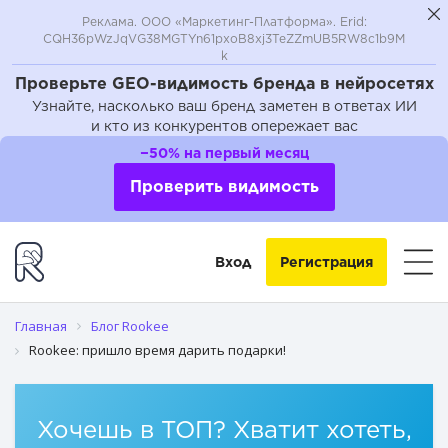
Реклама. ООО «Маркетинг-Платформа». Erid:
CQH36pWzJqVG38MGTYn61pxoB8xj3TeZZmUB5RW8c1b9M
k
Проверьте GEO-видимость бренда в нейросетях
Узнайте, насколько ваш бренд заметен в ответах ИИ
и кто из конкурентов опережает вас
−50% на первый месяц
Проверить видимость
Вход
Регистрация
Главная
Блог Rookee
Rookee: пришло время дарить подарки!
Хочешь в ТОП? Хватит хотеть,