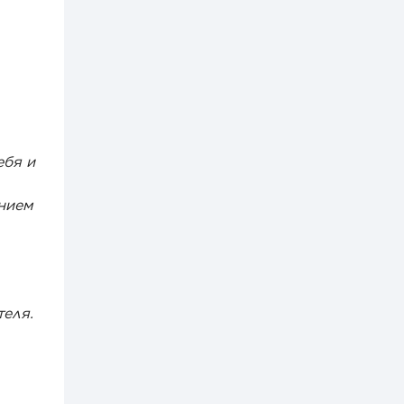
ебя и
нием
теля.