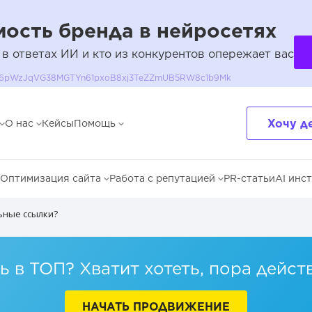
ость бренда в нейросетях
 в ответах ИИ и кто из конкурентов опережает вас
QH36pWzJqVG38MGTYn61pxoB8xj3TeZZmUB5RW8c1b9Mk
Хочу д
О нас
Кейсы
Помощь
Оптимизация сайта
Работа с репутацией
PR-статьи
AI инс
ьные ссылки?
 в ТОП? Хватит хотеть, пора дейст
НАЧАТЬ ПРОДВИЖЕНИЕ