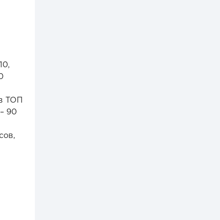
10,
0
 в ТОП
– 90
сов,