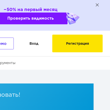
−50% на первый месяц
Проверить видимость
емо
Вход
Регистрация
трументы
вовать!