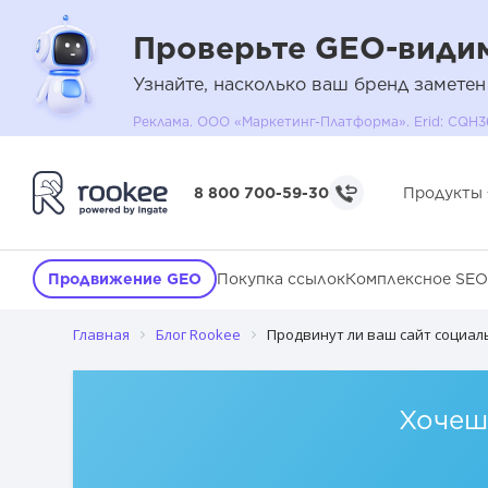
Проверьте GEO-видим
Узнайте, насколько ваш бренд заметен
Реклама. ООО «Маркетинг-Платформа». Erid: C
8 800 700-59-30
Продукты
Продвижение GEO
Покупка ссылок
Комплексное SEO
Главная
Блог Rookee
Продвинут ли ваш сайт социал
Хочешь