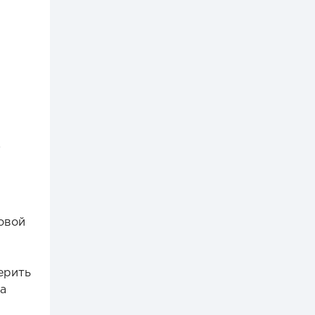
овой
ерить
на