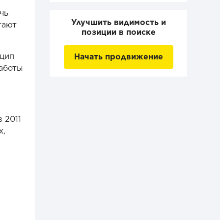
чь
Улучшить видимость и
тают
позиции в поиске
нцип
Начать продвижение
работы
 2011
х,