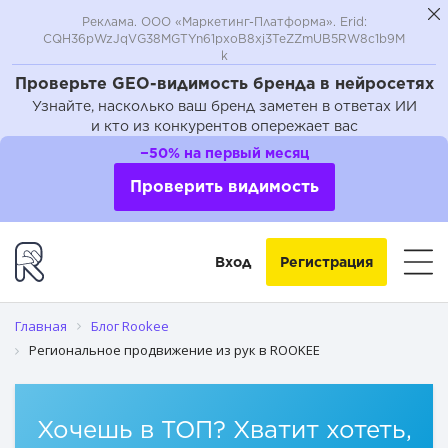
Реклама. ООО «Маркетинг-Платформа». Erid:
CQH36pWzJqVG38MGTYn61pxoB8xj3TeZZmUB5RW8c1b9M
k
Проверьте GEO-видимость бренда в нейросетях
Узнайте, насколько ваш бренд заметен в ответах ИИ
и кто из конкурентов опережает вас
−50% на первый месяц
Проверить видимость
Вход
Регистрация
Главная
Блог Rookee
Региональное продвижение из рук в ROOKEE
Хочешь в ТОП? Хватит хотеть,