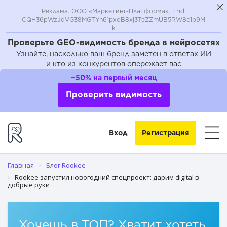
Реклама. ООО «Маркетинг-Платформа». Erid:
CQH36pWzJqVG38MGTYn61pxoB8xj3TeZZmUB5RW8c1b9M
k
Проверьте GEO-видимость бренда в нейросетях
Узнайте, насколько ваш бренд заметен в ответах ИИ
и кто из конкурентов опережает вас
−50% на первый месяц
Проверить видимость
Вход
Регистрация
Главная
Блог Rookee
Rookee запустил новогодний спецпроект: дарим digital в
добрые руки
Хочешь в ТОП? Хватит хотеть,