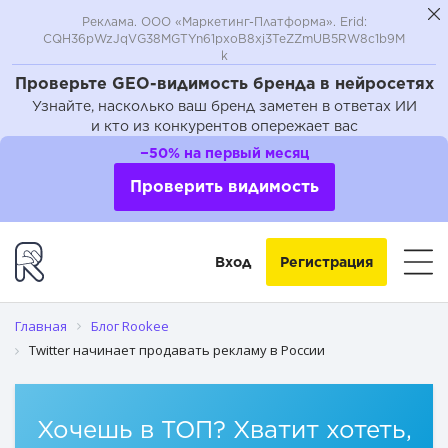
Реклама. ООО «Маркетинг-Платформа». Erid:
CQH36pWzJqVG38MGTYn61pxoB8xj3TeZZmUB5RW8c1b9M
k
Проверьте GEO-видимость бренда в нейросетях
Узнайте, насколько ваш бренд заметен в ответах ИИ
и кто из конкурентов опережает вас
−50% на первый месяц
Проверить видимость
Вход
Регистрация
Главная
Блог Rookee
Twitter начинает продавать рекламу в России
Хочешь в ТОП? Хватит хотеть,