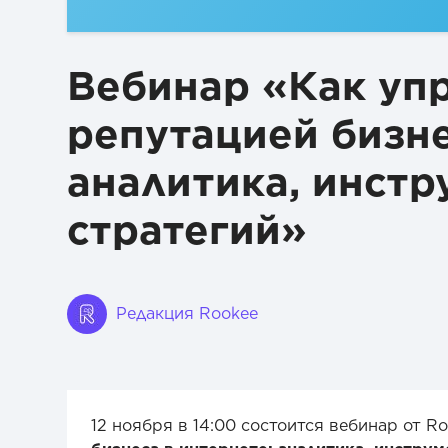
Вебинар «Как уп
репутацией бизне
аналитика, инстр
стратегий»
Редакция Rookee
12 ноября в 14:00 состоится вебинар от Roo