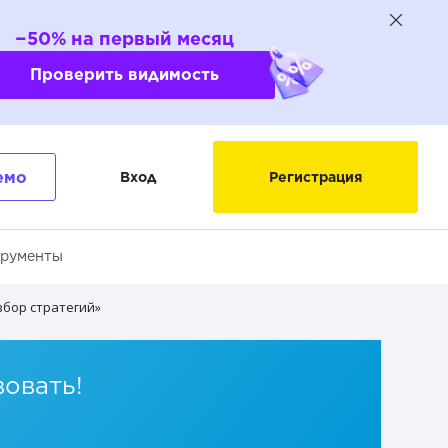
−50% на первый месяц
Проверить видимость
емо
Вход
Регистрация
трументы
збор стратегий»
вовать!