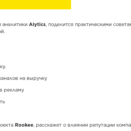
й аналитики
Alytics
, поделится практическими совета
й.
ку.
каналов на выручку
в рекламу
ть
роекта
Rookee
, расскажет о влиянии репутации компа