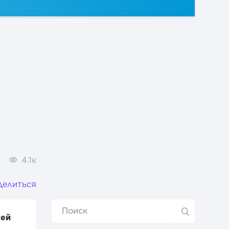
4.1к
делиться
ией