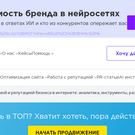
ость бренда в нейросетях
 в ответах ИИ и кто из конкурентов опережает вас
QH36pWzJqVG38MGTYn61pxoB8xj3TeZZmUB5RW8c1b9Mk
Хочу д
О нас
Кейсы
Помощь
Оптимизация сайта
Работа с репутацией
PR-статьи
AI инс
мой и репутацией бизнеса в интернете: аналитика, инструменты, ра
 в ТОП? Хватит хотеть, пора дейст
НАЧАТЬ ПРОДВИЖЕНИЕ