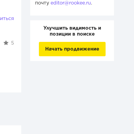
почту
editor@rookee.ru
.
иться
Улучшить видимость и
позиции в поиске
5
Начать продвижение