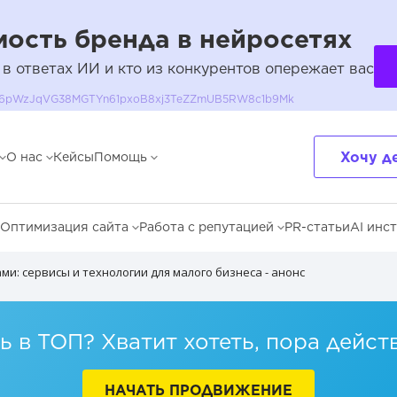
ость бренда в нейросетях
 в ответах ИИ и кто из конкурентов опережает вас
QH36pWzJqVG38MGTYn61pxoB8xj3TeZZmUB5RW8c1b9Mk
Хочу д
О нас
Кейсы
Помощь
Оптимизация сайта
Работа с репутацией
PR-статьи
AI инс
и: сервисы и технологии для малого бизнеса - анонс
 в ТОП? Хватит хотеть, пора дейст
НАЧАТЬ ПРОДВИЖЕНИЕ