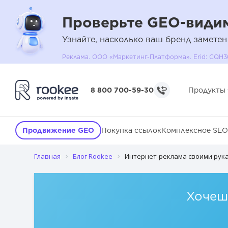
Проверьте GEO-видим
Узнайте, насколько ваш бренд заметен
Реклама. ООО «Маркетинг-Платформа». Erid: C
8 800 700-59-30
Продукты
Продвижение GEO
Покупка ссылок
Комплексное SEO
Главная
Блог Rookee
Интернет-реклама своими рукам
Хочешь