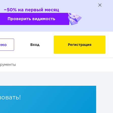
−50% на первый месяц
Проверить видимость
емо
Вход
Регистрация
трументы
вовать!