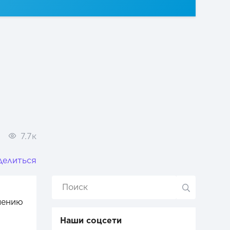
7.7к
делиться
чению
Наши соцсети