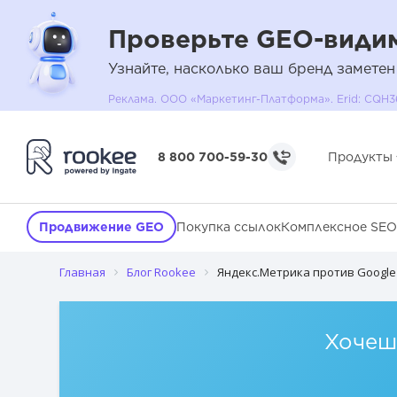
Проверьте GEO-видим
Узнайте, насколько ваш бренд заметен
Реклама. ООО «Маркетинг-Платформа». Erid: C
Отслеживаем действия пользователей
8 800 700-59-30
Продукты
Настраиваем цели
Отслеживаем статистику по поддоменам
Продвижение GEO
Покупка ссылок
Комплексное SEO
Электронная торговля
Главная
Блог Rookee
Яндекс.Метрика против Google 
Выводы
Хочешь