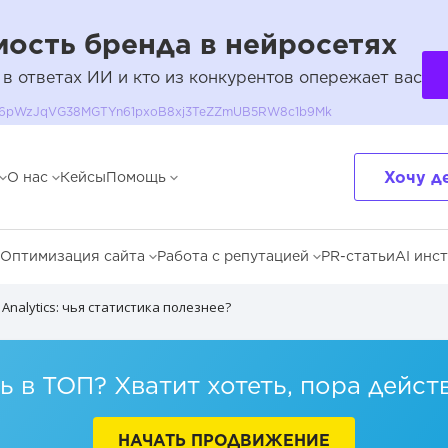
ость бренда в нейросетях
 в ответах ИИ и кто из конкурентов опережает вас
QH36pWzJqVG38MGTYn61pxoB8xj3TeZZmUB5RW8c1b9Mk
Хочу д
О нас
Кейсы
Помощь
Оптимизация сайта
Работа с репутацией
PR-статьи
AI инс
Analytics: чья статистика полезнее?
 в ТОП? Хватит хотеть, пора дейст
НАЧАТЬ ПРОДВИЖЕНИЕ