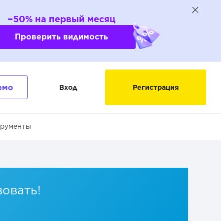
−50% на первый месяц
Проверить видимость
емо
Вход
Регистрация
трументы
вовать!