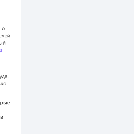
 о
елей
ный
а
уда.
ько
орые
 в