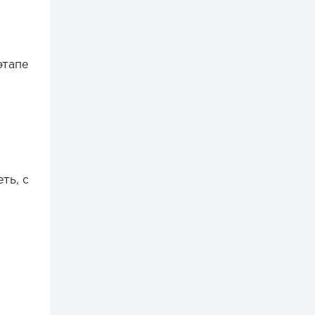
этапе
ть, с