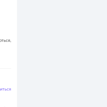
оться,
иться