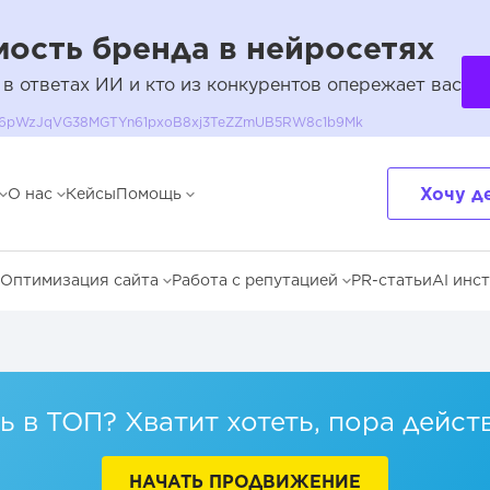
ость бренда в нейросетях
 в ответах ИИ и кто из конкурентов опережает вас
QH36pWzJqVG38MGTYn61pxoB8xj3TeZZmUB5RW8c1b9Mk
Хочу д
О нас
Кейсы
Помощь
Оптимизация сайта
Работа с репутацией
PR-статьи
AI инс
 в ТОП? Хватит хотеть, пора дейст
НАЧАТЬ ПРОДВИЖЕНИЕ