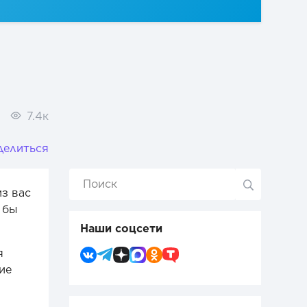
7.4к
делиться
из вас
 бы
Наши соцсети
я
ие