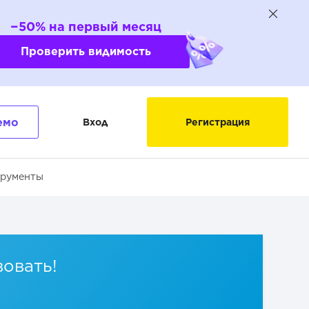
−50% на первый месяц
Проверить видимость
емо
Вход
Регистрация
трументы
вовать!