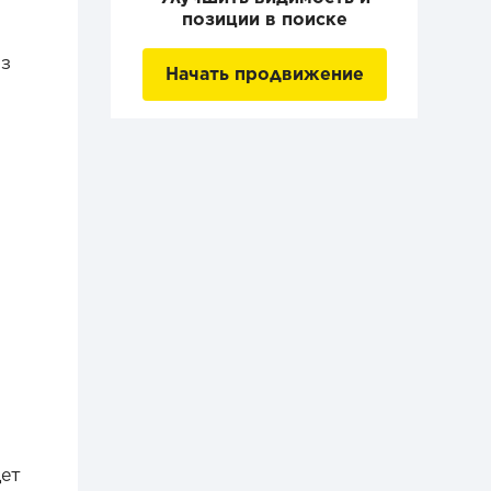
позиции в поиске
из
Начать продвижение
ю
дет