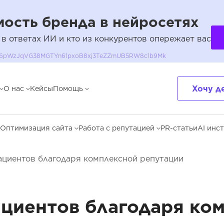
ость бренда в нейросетях
 в ответах ИИ и кто из конкурентов опережает вас
QH36pWzJqVG38MGTYn61pxoB8xj3TeZZmUB5RW8c1b9Mk
Хочу д
О нас
Кейсы
Помощь
Оптимизация сайта
Работа с репутацией
PR-статьи
AI инс
пациентов благодаря комплексной репутации
ациентов благодаря ко