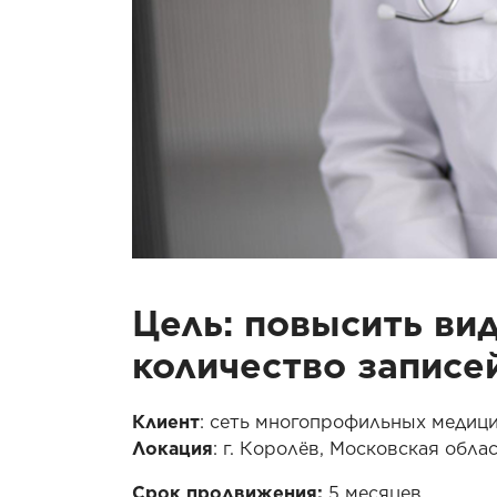
Цель: повысить ви
количество записе
Клиент
: сеть многопрофильных медиц
Локация
: г. Королёв, Московская обла
Срок продвижения:
5 месяцев