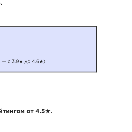
.
 — с 3.9★ до 4.6★)
йтингом от 4.5★.