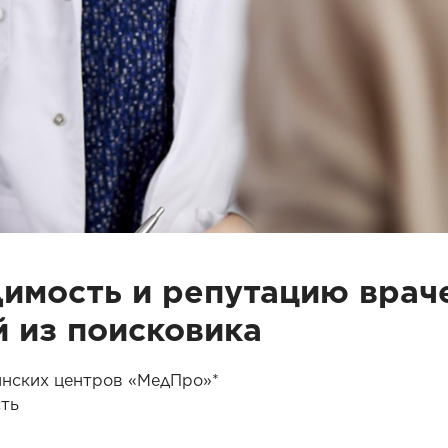
димость и репутацию враче
й из поисковика
инских центров «МедПро»*
сть