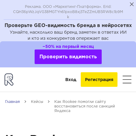
Реклама. ООО «Маркетинг-Платформа». Erid:
CQH36pWzJqVG38MGTYn61pxoB8xj3TeZZmUB5RW8c1b9M
k
Проверьте GEO-видимость бренда в нейросетях
Узнайте, насколько ваш бренд заметен в ответах ИИ
и кто из конкурентов опережает вас
−50% на первый месяц
Проверить видимость
Вход
Регистрация
Главная
Кейсы
Как Rookee помогли сайту
восстановиться после санкций
Яндекса