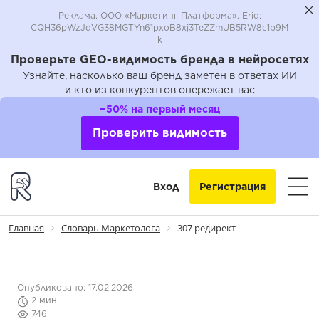
Реклама. ООО «Маркетинг-Платформа». Erid:
CQH36pWzJqVG38MGTYn61pxoB8xj3TeZZmUB5RW8c1b9M
k
Проверьте GEO-видимость бренда в нейросетях
Узнайте, насколько ваш бренд заметен в ответах ИИ
и кто из конкурентов опережает вас
−50% на первый месяц
Проверить видимость
Вход
Регистрация
Главная
Словарь Маркетолога
307 редирект
Опубликовано: 17.02.2026
2 мин.
746