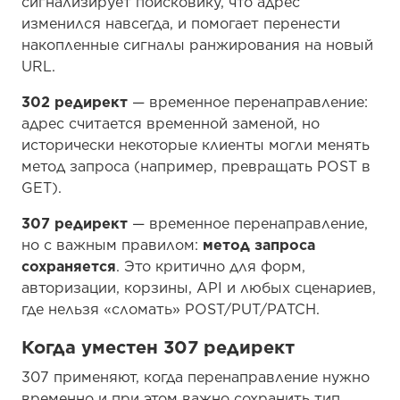
сигнализирует поисковику, что адрес
изменился навсегда, и помогает перенести
накопленные сигналы ранжирования на новый
URL.
302 редирект
— временное перенаправление:
адрес считается временной заменой, но
исторически некоторые клиенты могли менять
метод запроса (например, превращать POST в
GET).
307 редирект
— временное перенаправление,
но с важным правилом:
метод запроса
сохраняется
. Это критично для форм,
авторизации, корзины, API и любых сценариев,
где нельзя «сломать» POST/PUT/PATCH.
Когда уместен 307 редирект
307 применяют, когда перенаправление нужно
временно и при этом важно сохранить тип