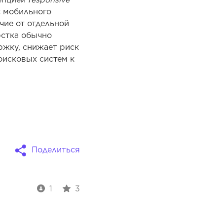
с мобильного
чие от отдельной
рстка обычно
ржку, снижает риск
оисковых систем к
Поделиться
1
3