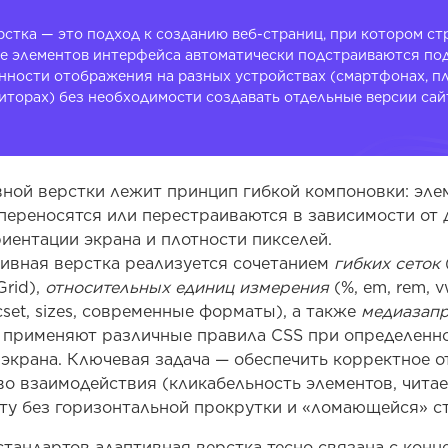
стка — это подход к созданию веб-страниц, при котором ст
е элементов интерфейса автоматически подстраиваются по
енности отображения на разных устройствах (смартфонах, п
иторах) без необходимости создавать отдельные версии сай
вной верстки лежит принцип гибкой компоновки: эл
переносятся или перестраиваются в зависимости от 
иентации экрана и плотности пикселей.
тивная верстка реализуется сочетанием
гибких сеток
Grid),
относительных единиц измерения
(%, em, rem, v
cset, sizes, современные форматы), а также
медиазап
ые применяют различные правила CSS при определенн
 экрана. Ключевая задача — обеспечить корректное 
во взаимодействия (кликабельность элементов, читае
ту без горизонтальной прокрутки и «ломающейся» с
-стандартов адаптивная верстка тесно связана с кон