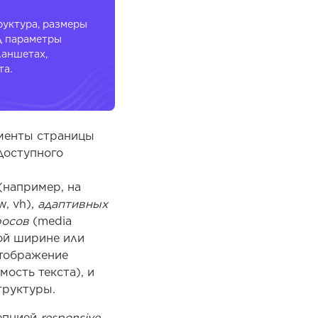
руктура, размеры
д параметры
ланшетах,
та.
ементы страницы
доступного
(например, на
w, vh),
адаптивных
росов
(media
ой ширине или
отображение
мость текста), и
труктуры.
цепцией
responsive