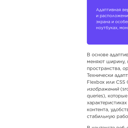
Адаптивная вер
и расположени
экрана и особ
ноутбуках, мон
В основе адапти
меняют ширину, 
пространства, ор
Технически адап
Flexbox или CSS 
изображений
(sr
queries), котор
характеристиках
контента, удобст
стабильную рабо
В контексте веб