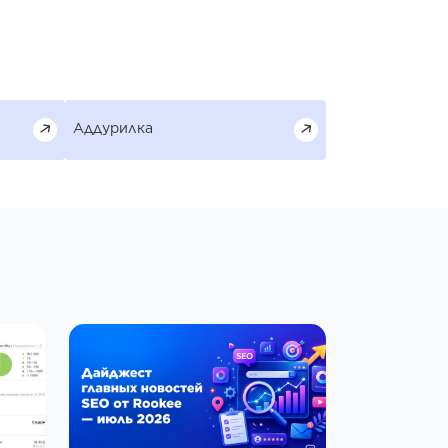
Аддурилка