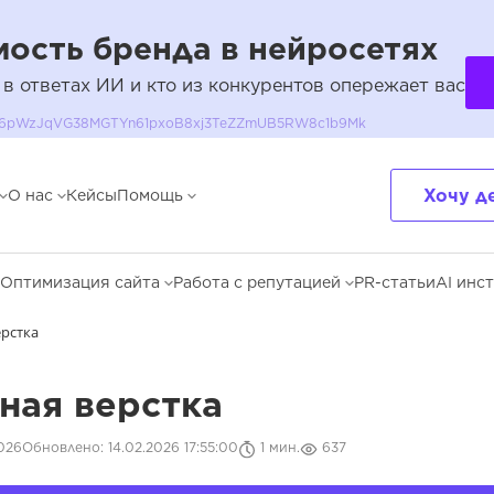
ость бренда в нейросетях
 в ответах ИИ и кто из конкурентов опережает вас
QH36pWzJqVG38MGTYn61pxoB8xj3TeZZmUB5RW8c1b9Mk
Хочу д
О нас
Кейсы
Помощь
Оптимизация сайта
Работа с репутацией
PR-статьи
AI инс
ерстка
ная верстка
026
Обновлено: 14.02.2026 17:55:00
1 мин.
637