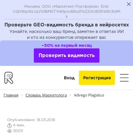
Реклама. ООО «Маркетинг-Платформа». Erid:
CQH36pWzJqVG38MGTYn61pxoB8xj3TeZZmUB5RW8c1b9M
k
Проверьте GEO-видимость бренда в нейросетях
Узнайте, насколько ваш бренд заметен в ответах ИИ
и кто из конкурентов опережает вас
−50% на первый месяц
Проверить видимость
Вход
Регистрация
Главная
Словарь Маркетолога
Advego Plagiatus
Опубликовано: 18.05.2018
4 мин.
30011