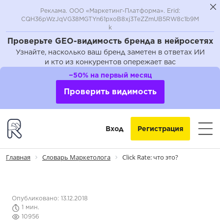
Реклама. ООО «Маркетинг-Платформа». Erid:
CQH36pWzJqVG38MGTYn61pxoB8xj3TeZZmUB5RW8c1b9M
k
Проверьте GEO-видимость бренда в нейросетях
Узнайте, насколько ваш бренд заметен в ответах ИИ
и кто из конкурентов опережает вас
−50% на первый месяц
Проверить видимость
Вход
Регистрация
Главная
Словарь Маркетолога
Click Rate: что это?
Опубликовано: 13.12.2018
1 мин.
10956