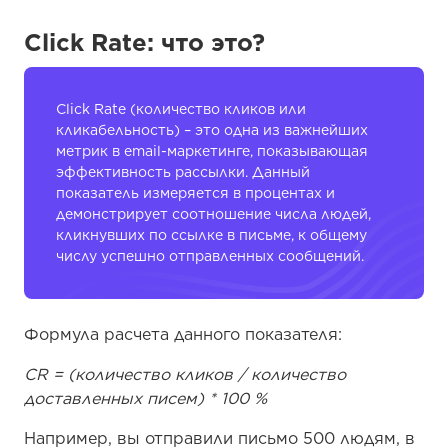
Click Rate: что это?
Click Rate (количество кликов или
кликабельность) – это одна из важнейших
метрик в email-маркетинге, показывающая
эффективность рассылки. Данный
показатель измеряется в процентах и
демонстрирует соотношение числа людей,
кликнувших по ссылке в письме, к общему
числу успешно отправленных сообщений.
Формула расчета данного показателя:
CR = (количество кликов / количество
доставленных писем) * 100 %
Например, вы отправили письмо 500 людям, в