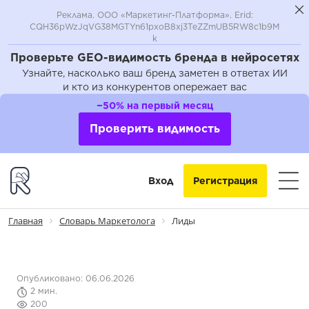
Реклама. ООО «Маркетинг-Платформа». Erid:
CQH36pWzJqVG38MGTYn61pxoB8xj3TeZZmUB5RW8c1b9M
k
Проверьте GEO-видимость бренда в нейросетях
Узнайте, насколько ваш бренд заметен в ответах ИИ
и кто из конкурентов опережает вас
−50% на первый месяц
Проверить видимость
Вход
Регистрация
Главная
Словарь Маркетолога
Лиды
Опубликовано: 06.06.2026
2 мин.
200