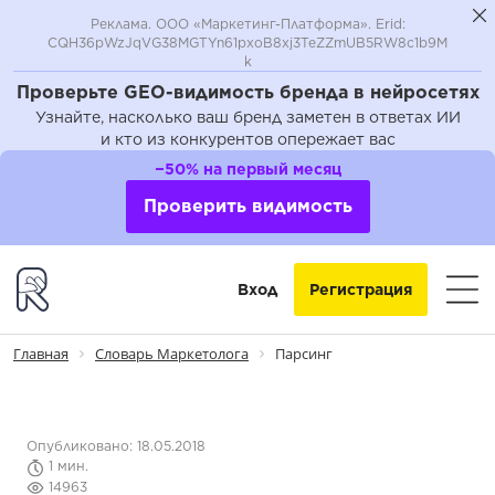
Реклама. ООО «Маркетинг-Платформа». Erid:
CQH36pWzJqVG38MGTYn61pxoB8xj3TeZZmUB5RW8c1b9M
k
Проверьте GEO-видимость бренда в нейросетях
Узнайте, насколько ваш бренд заметен в ответах ИИ
и кто из конкурентов опережает вас
−50% на первый месяц
Проверить видимость
Вход
Регистрация
Главная
Словарь Маркетолога
Парсинг
Опубликовано: 18.05.2018
1 мин.
14963