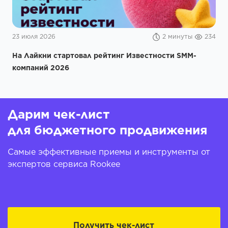
23 июля 2026
2 минуты
234
На Лайкни стартовал рейтинг Известности SMM-
компаний 2026
Дарим чек-лист
для бюджетного продвижения
Самые эффективные приемы и инструменты от
экспертов сервиса Rookee
Получить чек-лист