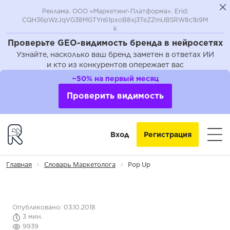
Реклама. ООО «Маркетинг-Платформа». Erid:
CQH36pWzJqVG38MGTYn61pxoB8xj3TeZZmUB5RW8c1b9M
k
Проверьте GEO-видимость бренда в нейросетях
Узнайте, насколько ваш бренд заметен в ответах ИИ
и кто из конкурентов опережает вас
−50% на первый месяц
Проверить видимость
Вход
Регистрация
Главная
Словарь Маркетолога
Pop Up
Опубликовано: 03.10.2018
3 мин.
9939