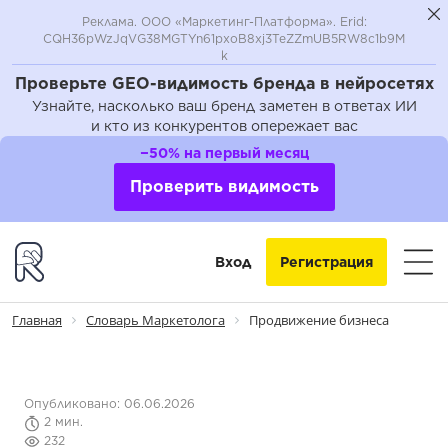
Реклама. ООО «Маркетинг-Платформа». Erid:
CQH36pWzJqVG38MGTYn61pxoB8xj3TeZZmUB5RW8c1b9M
k
Проверьте GEO-видимость бренда в нейросетях
Узнайте, насколько ваш бренд заметен в ответах ИИ
и кто из конкурентов опережает вас
−50% на первый месяц
Проверить видимость
Вход
Регистрация
Главная
Словарь Маркетолога
Продвижение бизнеса
Опубликовано: 06.06.2026
2 мин.
232