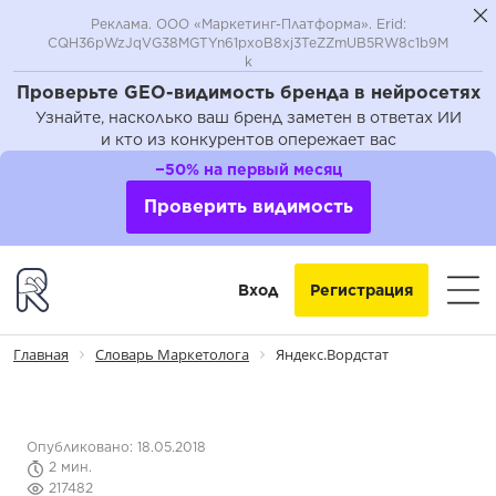
Реклама. ООО «Маркетинг-Платформа». Erid:
CQH36pWzJqVG38MGTYn61pxoB8xj3TeZZmUB5RW8c1b9M
k
Проверьте GEO-видимость бренда в нейросетях
Узнайте, насколько ваш бренд заметен в ответах ИИ
и кто из конкурентов опережает вас
−50% на первый месяц
Проверить видимость
Вход
Регистрация
Главная
Словарь Маркетолога
Яндекс.Вордстат
Опубликовано: 18.05.2018
2 мин.
217482