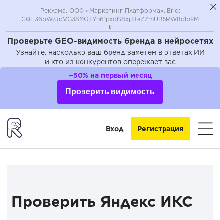
Реклама. ООО «Маркетинг-Платформа». Erid:
CQH36pWzJqVG38MGTYn61pxoB8xj3TeZZmUB5RW8c1b9M
k
Проверьте GEO-видимость бренда в нейросетях
Узнайте, насколько ваш бренд заметен в ответах ИИ
и кто из конкурентов опережает вас
−50% на первый месяц
Проверить видимость
Вход
Регистрация
Проверить Яндекс ИКС