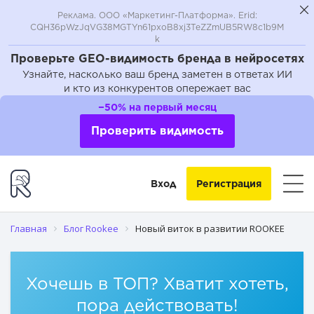
Реклама. ООО «Маркетинг-Платформа». Erid:
CQH36pWzJqVG38MGTYn61pxoB8xj3TeZZmUB5RW8c1b9M
k
Проверьте GEO-видимость бренда в нейросетях
Узнайте, насколько ваш бренд заметен в ответах ИИ
и кто из конкурентов опережает вас
−50% на первый месяц
Проверить видимость
Вход
Регистрация
Главная
Блог Rookee
Новый виток в развитии ROOKEE
Хочешь в ТОП? Хватит хотеть,
пора действовать!