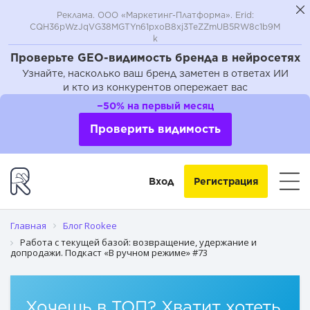
Реклама. ООО «Маркетинг-Платформа». Erid:
CQH36pWzJqVG38MGTYn61pxoB8xj3TeZZmUB5RW8c1b9M
k
Проверьте GEO-видимость бренда в нейросетях
Узнайте, насколько ваш бренд заметен в ответах ИИ
и кто из конкурентов опережает вас
−50% на первый месяц
Проверить видимость
Вход
Регистрация
Главная
Блог Rookee
Работа с текущей базой: возвращение, удержание и
допродажи. Подкаст «В ручном режиме» #73
Хочешь в ТОП? Хватит хотеть,