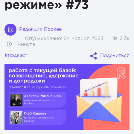
режиме» #73
Редакция Rookee
Опубликовано:
24 ноября 2023
2.3к
1 минута
#подкаст
Поделиться